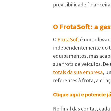
previsibilidade financeira
O FrotaSoft: a ge
O
FrotaSoft
é um software
independentemente do ta
equipamentos, mas acaba 
sua frota de veículos. D
totais da sua empresa
, u
referentes à frota, a cri
Clique aqui e potencie j
No final das contas, cad