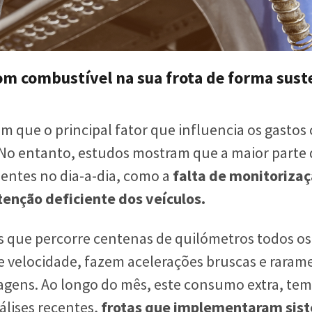
om combustível na sua frota de forma sust
m que o principal fator que influencia os gastos
 No entanto, estudos mostram que a maior parte 
cientes no dia-a-dia, como a
falta de monitorizaç
enção deficiente dos veículos.
 que percorre centenas de quilómetros todos os
 velocidade, fazem acelerações bruscas e raram
agens. Ao longo do mês, este consumo extra, te
álises recentes,
frotas que implementaram sis