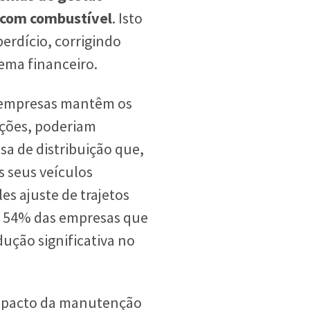
 com combustível
. Isto
erdício, corrigindo
ema financeiro.
s empresas mantêm os
ções, poderiam
a de distribuição que,
s seus veículos
es ajuste de trajetos
e 54% das empresas que
ução significativa no
impacto da manutenção