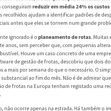
a
conseguiram
reduzir em média 24% os custos
 recolhidos ajudam a identificar padrões de desp
iais antes que eles se tornem num grande probl
nte ignorado é o
planeamento de rotas
. Muita
e anos, sem perceber que, com pequenas altera
ustível. Houve um caso concreto de uma empres
ware de gestão de frotas, descobriu que dois do
s a mais por semana do que o necessário. O simpl
substancial ao fim do mês. Não é de admirar qu
o de frotas na Europa tenham registado uma red
.
to, não ocorre apenas na estrada. Há também o 